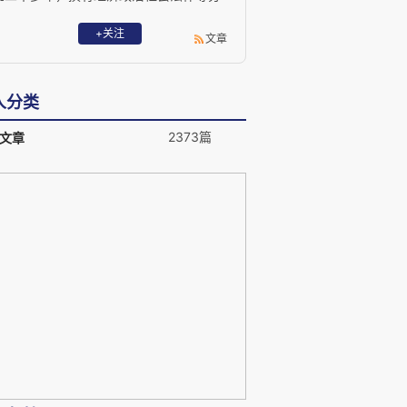
析评论文字千万余言。现已退休，居于山
间一寓，远离城市喧嚣。2017年开始撰写
+关注
文章
博客，每周一文，2018年7月开始每日兼
发微博。发挥余热，防止痴呆，只事耕
耘，不问收获。诗云：知我者谓我心忧，
人分类
不知我者谓我何求也。 电子邮箱：
wmc529@sina.com 欢迎关注我的微信公
2373篇
文章
众号：未名周记（每周一发布）