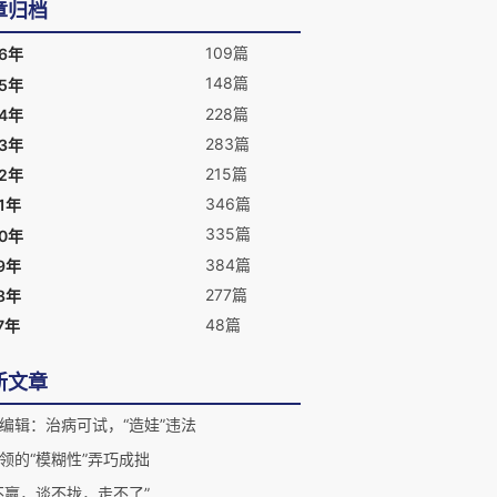
章归档
109篇
26年
148篇
25年
228篇
24年
283篇
23年
215篇
22年
346篇
1年
335篇
20年
384篇
9年
277篇
8年
48篇
7年
新文章
编辑：治病可试，“造娃”违法
领的“模糊性”弄巧成拙
不赢，谈不拢，走不了”