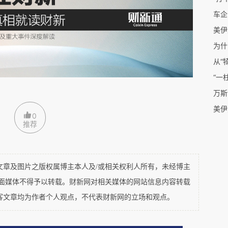
产的债务问题属于“微观”领域，而他所主张的
车企
度而言。不错，徐先生说的“债务危机”，主要是
美伊
所说，一国的债务是由政府、企业、个人三部分
为什
府债务发生违约，但是企业和个人的债务，难道
从“
“一
再者，如果一个国家的“微观”频频出现债务爆
万斯
美伊
0
推荐
的可以用来救助非政府债务危机。远者可以追
宽松”政策，当时就是由美国财政增债为一些陷
又给美国民众发钱支持其消费；近者则有这几年
及图片之版权属博主本人及/或相关权利人所有，未经博主
楼”与“白名单”等政策，本质上亦属于由政府财
平面媒体不得予以转载。财新网对相关媒体的网站信息内容转载
助一些陷入债务困境的房企。但是，这些都是特
客文章均为作者个人观点，不代表财新网的立场和观点。
徐先生所主张的那样让“印钞还债”成为一种常