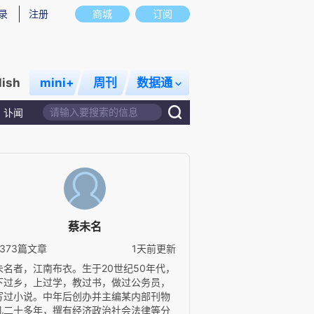
录
注册
商城
订阅
lish
mini+
周刊
数据通
讣闻
蔡未名
2373篇文章
1天前更新
未名者，江南布衣。生于20世纪50年代，
下过乡，上过学，教过书，做过公务员，
写过小说。中年后创办并主编某内部刊物
凡二十多年，撰有经济政治社会法律等分