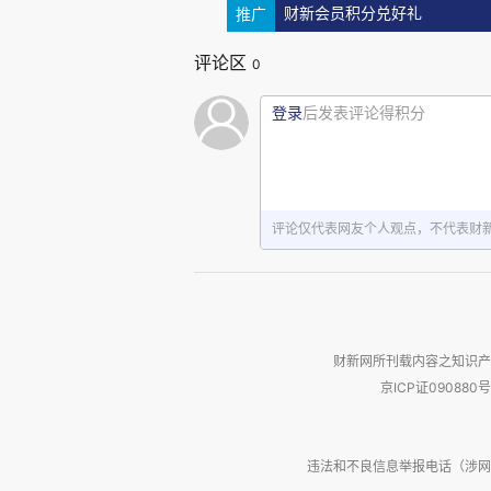
态。否则，整个市场规则就要改
推广
财新会员积分兑好礼
评论区
0
老话说，“欠债还钱，天经
是市场的基本规律和规则还是要
登录
后发表评论得积分
代货币理论”（
MMT
）颇为流行
“政府欠债可以不还”的假想。
极化。
MMT
理论在吾国经济学
评论仅代表网友个人观点，不代表财
如果笔者没有记错的话，他在
外扩张不必非要追求利润，可以
了请徐先生原谅），笔者当时
财新网所刊载内容之知识产
病的“内卷式”竞争，不就是“只
京ICP证090880号
说实话，笔者写到这里有些
违法和不良信息举报电话（涉网络暴力有
与徐先生这样的职业经济学家