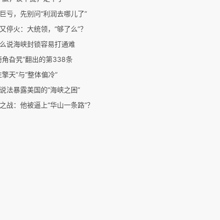
巨亏，先别问“利润去哪儿了”
又停火：大统领，“够了么”？
么说海峡封锁容易打通难
犄角旮旯”翻出的第338条
柱擎天”与“整体偏冷”
说法暴露美国的“海峡之困”
之战：他被逼上“华山一条路”？