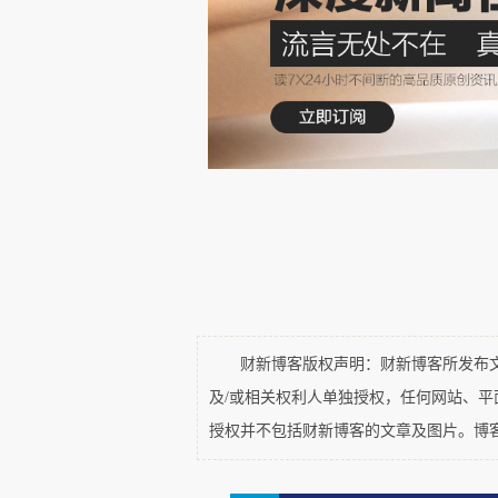
当然徐先生也许会说，房地
“印钞避免债务危机”是从宏观角
针对政府债务，但是亦正如他
债务所组成。印钞只能避免政
也可以用印钞来避免危机吗？
雷，难道不会影响到“宏观”吗？
你还别说，有时候印钞还真
溯到次贷危机时期美国的“量化
入困局的银行垫资，包括后来
财新博客版权声明：财新博客所发布文章
吾国政府对房地产行业实施“保交
及/或相关权利人单独授权，任何网站、
政或者通过国有银行出资来救
授权并不包括财新博客的文章及图片。博
殊时期的特殊举措，恐怕不能像