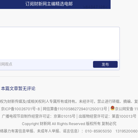
写了。
订阅财新网主编精选电邮
地义”。虽说经济学理论肯定需要与时俱进，但
遵循的。笔者不是经济学家，也知道这几年“现
，该理论主张将政府债务货币化，更有人提出
在笔者看来，这或许可看作是将凯恩斯主义推致
界也有一些拥趸，徐高先生大概就是其中一位，
新网观点
发布
前不久发表的另一篇文章中曾提出吾国产业在海
实行“规模为先”的策略（大意如此，如果记错
本篇文章暂无评论
曾有小文提出异议。而今回头看看国内上下都诟
权为财新传媒及/或相关权利人专属所有或持有。未经许可，禁止进行转载、摘编、
求规模，不看利润”的结果吗？
京ICP备10026701号-8
|
网信算备110105862729401250013号
|
京公网安备 11
广播电视节目制作经营许可证：京第01015号
|
出版物经营许可证：第直100013号
后悔，因为本身没有受过经济学的训练，却要
Copyright 财新网 All Rights Reserved 版权所有 复制必究
害信息举报、未成年人举报、谣言信息）：010-85905050 13195200605 举报邮
讨论这些问题（值得一提的是，笔者早就注意