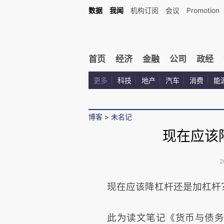
数据
我闻
机构订阅
会议
Promotion
首页
经济
金融
公司
政经
更多
科技
地产
汽车
消费
能
博客
>
未名记
现在应该
2
现在应该降杠杆还是加杠杆
此为读文笔记《货币与债