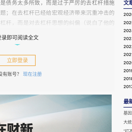
非是债务太多所致，而是过于严厉的去杠杆措施
文
问题；在去杠杆已经给宏观经济带来沉重冲击的
20
去杠杆，而是对去杠杆思想的纠偏（说白了他的
20
20
云。
登录即可阅读全文
20
20
题的上述看法可谓语出惊人。听他的意思，吾
202
立即登录
够；不是应该降杠杆，而是需要加杠杆。那么，
20
201
以他前面的解释推论，只要我们的债务数额不超
没有账号？
现在注册
201
去。
201
降杠杆的要求，比如采取各种措施来制约地方
最
房地产的情况来看，难道不存在债务危机吗？如
基因
造成的吗？
大统
“打