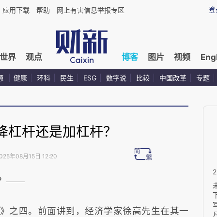
登
应用下载
帮助
网上有害信息举报专区
世界
观点
博客
图片
视频
Eng
源
健康
环科
民生
ESG
数字说
比较
中国改革
专题
降杠杆还是加杠杆？
025年08月15日 12:20
？——
务》之四。
前面讲到，经济学家徐高先生在其一