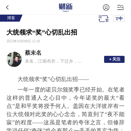
博客
T中
大统领求“奖”心切乱出招
2025年10月09日 12:18
蔡未名
＋关注
＋关注
未名，江南布衣，下过乡，上过学，教过书，写过小说……
大统领求“奖”心切乱出招——
一年一度的诺贝尔颁奖季已经开始。在笔者
这样的普通人之心目中，今年诺奖的最大“看
点”是和平奖将授予何人。盖因在大洋彼岸有一
位大统领对此奖的心心念念，简直到了“夜不能
寐”的程度——这虽是笔者的夸张之言，但修辞
学说任何“夸张”也会有那么一丢丢的真实为凭：