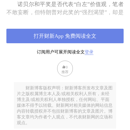
诺贝尔和平奖是否代表“白左”价值观，笔者
不敢妄断，但特朗普对此奖的“强烈渴望”，却是
毫不掩饰的。这有许多情节和细节为证，笔者不
想一一枚举。惟感兴趣的是他何以对此奖如此情
打开财新App 免费阅读全文
有独钟？
答案似乎也很简单。曹孟德有诗云：“烈士
订阅用户可展开阅读全文
登录
暮年，壮心不已。”据辞典解释，这里的“烈
士”是指“志向远大的英雄”。特朗普显然不是通
0
常意义上的“英雄”，或许称得上是“一代枭雄”。
推荐
身为世界最强国的总统，又是一个“暮年”之人，
特朗普想必也自知余生无多，因此很想身后“名
财新博客版权声明：财新博客所发布文章及图
片之版权属博主本人及/或相关权利人所有，未经
垂青史”。诺贝尔其它的奖项他肯定沾不到边，
博主及/或相关权利人单独授权，任何网站、平面
唯一有可能“跳起来够一够”的大概也只有和平奖
媒体不得予以转载。财新网对相关媒体的网站信息
内容转载授权并不包括财新博客的文章及图片。博
了。故此自二番上任以来，为达此目标他可谓
客文章均为作者个人观点，不代表财新网的立场和
是“不遗余力”。如张先生所说，他的“这种渴望
观点。
是赤裸裸的”。