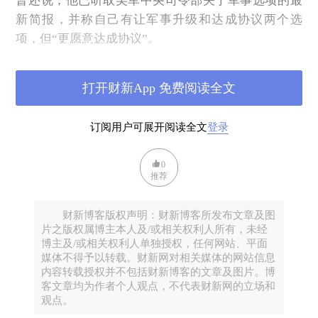
普还说，他已听取美军中央司令部关于军事选项的最
新简报，并称自己有让军事升级和达成协议两个选
项，但“更愿意达成协议”。
笔者初闻时以为，特朗普说“不满意”，是想借伊朗新
方案稍有退让之机对其进一步施压以争取更多的“实
打开财新App 免费阅读全文
惠”，这是他的惯用伎俩。笔者觉得实际上美国已不大
可能再次发起军事打击，这不仅因为之前一个多月的
订阅用户可展开阅读全文
登录
战事证明美、以仅凭空袭不可能将伊朗打服，且自身
包括海湾地区的盟友遭到伊朗导弹和无人机的“反
0
推荐
噬”，损失也相当惨重。正因为如此特朗普才不得不主
动提出停火、谈判。伊朗现在提出的新方案表明其立
财新博客版权声明：财新博客所发布文章及图
场和策略确实也发生了一些变化，特朗普表面上说“不
片之版权属博主本人及/或相关权利人所有，未经
满意”内心里也许在“暗喜”，因为据上述报道伊朗的新
博主及/或相关权利人单独授权，任何网站、平面
方案不仅将霍尔木兹海峡问题前置到与美国解除对伊
媒体不得予以转载。财新网对相关媒体的网站信息
内容转载授权并不包括财新博客的文章及图片。博
海上封锁同步进行，而且表示核问题亦可以后续谈
客文章均为作者个人观点，不代表财新网的立场和
判。特朗普也许将伊朗方案的这一调整“归功于”自己
观点。
的海上封锁措施起到了比炸弹更有效的作用（这是他