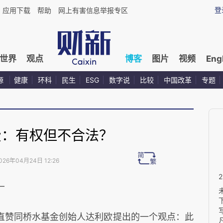
登
应用下载
帮助
网上有害信息举报专区
世界
观点
博客
图片
视频
Eng
源
健康
环科
民生
ESG
数字说
比较
中国改革
专题
费：有权但不合法？
026年04月24日 12:26
—
直赞同桥水基金创始人达利欧提出的一个观点：此