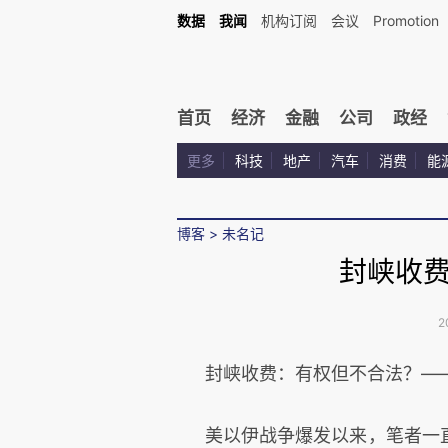
数据
我闻
机构订阅
会议
Promotion
首页
经济
金融
公司
政经
更多
科技
地产
汽车
消费
能
博客
>
未名记
封峡收
2
封峡收费：有权但不合法？—
美以伊战争爆发以来，笔者一