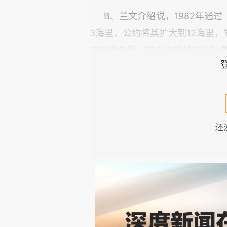
B、兰文介绍说，1982年通
3海里，公约将其扩大到12海里
峡就很典型（其中伊朗领海和阿
“过境通过权”以求得平衡，即规
这些海域的自由便利。
C、兰文指出，《海洋法公约
还
行”的博弈。这其中存在三个不同
障航行自由；沿海国与海洋大国
希望拥有对海峡的控制力。因此
所知，美国也不是海洋法签约国
通航问题上发生冲突，双方都不把