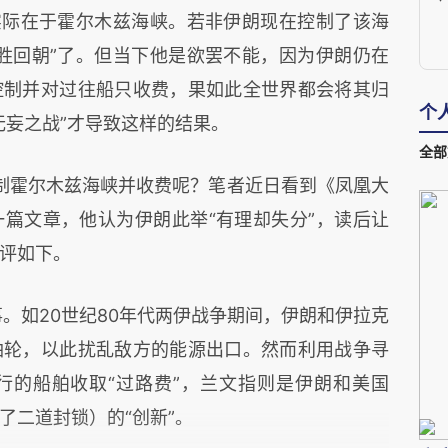
实际在于霍尔木兹海峡。若非伊朗现在控制了该海
胜回朝”了。但当下他是欲罢不能，因为伊朗仍在
控制并对过往船只收费，果如此全世界都会将其归
个
无妄之战”才导致这样的结果。
全部
制霍尔木兹海峡并收费呢？笔者近日看到《凤凰大
篇文章，他认为伊朗此举“有理却失分”，读后让
评如下。
。如20世纪80年代两伊战争期间，伊朗和伊拉克
油轮，以此扰乱敌方的能源出口。然而利用战争寻
行的船舶收取“过路费”，兰文指则是伊朗和美国
了二道封锁）的“创新”。