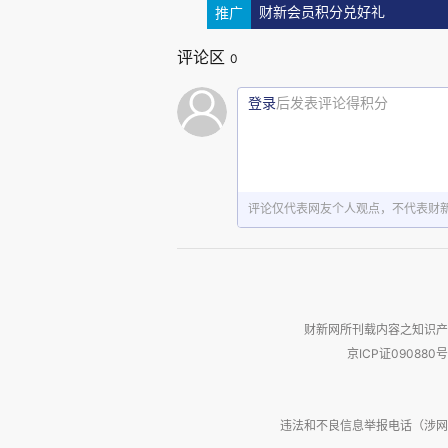
权”。也就是说无论是伊朗一侧还
推广
财新会员积分兑好礼
木兹海峡。兰文认为在这个具体问
评论区
0
住脚的。不过笔者注意到，作为
己这边的海峡航道让国际船舶自
登录
后发表评论得积分
封锁就失去了意义。而事实上也
力远强于阿曼，其炮火足以覆盖后
小鱼，小鱼吃虾米”。所以若大国
评论仅代表网友个人观点，不代表财
受伤害最深的还是小国，它们因实
F、兰文介绍说，本次美以伊
财新网所刊载内容之知识产
主张的是一种“无害通过权”，这
京ICP证090880号
公海的国际海峡，即便涉及到某国
时期享有不受限制的通行权。”但是
违法和不良信息举报电话（涉网络暴力有
是“特殊情况”下比如战争时期。