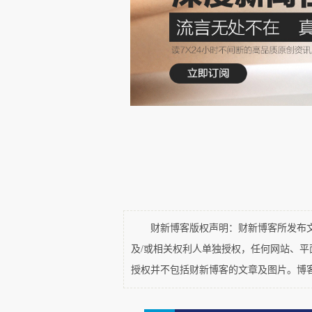
D、美国宣称“过境通过权”属
成”。然而由于并伊朗不是《海洋
权”，故而自认为不受所谓习惯法
姆斯·克拉斯卡曾撰文指出，“过境
边接受领海扩大带来的好处，一边
有道理，但他又认为一国是否受
辑”。对此笔者有不同意见，盖因
立。
E、兰文说事实上一边承认12
财新博客版权声明：财新博客所发布文章
的选择。笔者觉得这显然出于他
及/或相关权利人单独授权，任何网站、
《海洋法公约》的缔约国，但它
授权并不包括财新博客的文章及图片。博
过境霍尔木兹海峡前必须得到阿