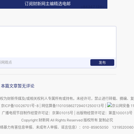
是阿曼一侧，“过境通过权”从来就没有适用于霍尔
订阅财新网主编精选电邮
题上，美方所谓“伊朗违反海洋法”的指责是站不
霍尔木兹海峡的另一边，现在阿曼如果依然开放自
由通行，伊朗恐怕也会用武力阻止，否则它的单边
正是如此，这是由于两国距离很近，伊朗的军事实
者的海域。对此阿曼也无可奈何，正所谓“大鱼吃
（伊朗也是一个地区大国）之间发生战争，说到底
新网观点
发布
力不济而没有话语权。
本篇文章暂无评论
战争爆发前，伊朗方面在霍尔木兹海峡问题上持续
权为财新传媒及/或相关权利人专属所有或持有。未经许可，禁止进行转载、摘编、
是一种古老的领海通行权利，其定义是：对于连通
京ICP备10026701号-8
|
网信算备110105862729401250013号
|
京公网安备 11
领海，“只要过境不威胁沿海国安全，船舶在和平
广播电视节目制作经营许可证：京第01015号
|
出版物经营许可证：第直100013号
“无害通过权”没有“过境通过权”那么宽松，特别
Copyright 财新网 All Rights Reserved 版权所有 复制必究
害信息举报、未成年人举报、谣言信息）：010-85905050 13195200605 举报邮
兰文举例说，比如当下向美国、以色列运送石油的