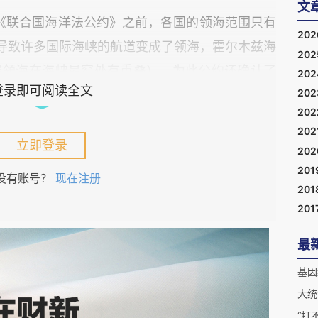
文
过《联合国海洋法公约》之前，各国的领海范围只有
20
，导致许多国际海峡的航道变成了领海，霍尔木兹海
20
曼领海在海峡最窄处有重叠）。为此公约还确认了
20
登录即可阅读全文
20
定所有船舶和飞机均有不受妨碍、不得中止地通过
20
202
立即登录
20
》的缔约过程就是一场“扩大领海”与“保障自由航
201
没有账号？
现在注册
的利益集团：拥有全球利益的海洋大国自然主张保
201
201
有利益冲突，但也基本支持大国的主张；海峡国则
作为海峡国的伊朗一直没有批准加入公约。据笔者
最
，而现在恰恰是这两个非签约国在霍尔木兹海峡的
基因
公约当回事。
大统
“打