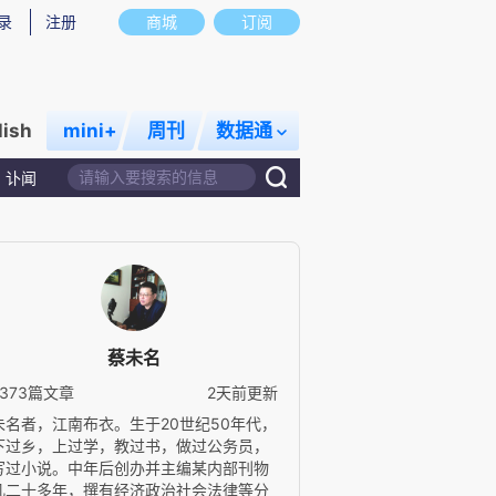
录
注册
商城
订阅
lish
mini+
周刊
数据通
讣闻
蔡未名
2373篇文章
2天前更新
未名者，江南布衣。生于20世纪50年代，
下过乡，上过学，教过书，做过公务员，
写过小说。中年后创办并主编某内部刊物
凡二十多年，撰有经济政治社会法律等分