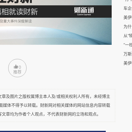
于习惯国际法，大概是指“过境通过权”已是“约定俗
车企
法公约》的签约国，历史上又一直反对“过境通过
美伊
的约束。兰文介绍美国海军战争学院的一位教授詹
为什
通过权”是和12海里领海制度绑定的，一国不能一
从“
又否认“过境通过权”。兰东先生认为这个论证很
“一
习惯法规则约束，还是要看具体的实践而不是“逻
万斯
美伊
如果没有“逻辑”，所有的法理包括国际法都无法成
0
推荐
海里一边持续反对“过境通过权”，是大多数海峡国
及图片之版权属博主本人及/或相关权利人所有，未经博主
们自身的利益考量。如文章所指出的，阿曼虽是
平面媒体不得予以转载。财新网对相关媒体的网站信息内容转载
又声明凡军舰、核动力船舶、运送危险物质船舶等
客文章均为作者个人观点，不代表财新网的立场和观点。
曼政府许可，这等于在实践上否认了“过境通过