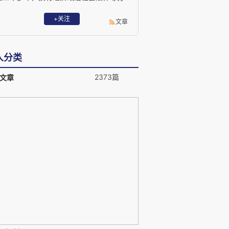
析评论文字千万余言。现已退休，居于山
间一寓，远离城市喧嚣。2017年开始撰写
+关注
文章
博客，每周一文，2018年7月开始每日兼
发微博。发挥余热，防止痴呆，只事耕
耘，不问收获。诗云：知我者谓我心忧，
人分类
不知我者谓我何求也。 电子邮箱：
wmc529@sina.com 欢迎关注我的微信公
2373篇
文章
众号：未名周记（每周一发布）