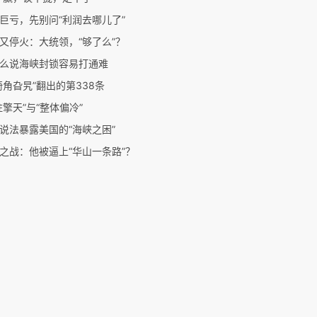
巨亏，先别问“利润去哪儿了”
又停火：大统领，“够了么”？
么说海峡封锁容易打通难
犄角旮旯”翻出的第338条
柱擎天”与“整体偏冷”
说法暴露美国的“海峡之困”
之战：他被逼上“华山一条路”？