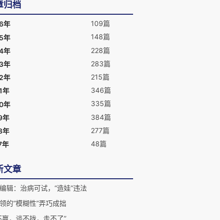
章归档
109篇
26年
148篇
25年
228篇
24年
283篇
23年
215篇
22年
346篇
1年
335篇
20年
384篇
9年
277篇
8年
48篇
7年
新文章
编辑：治病可试，“造娃”违法
领的“模糊性”弄巧成拙
不赢，谈不拢，走不了”